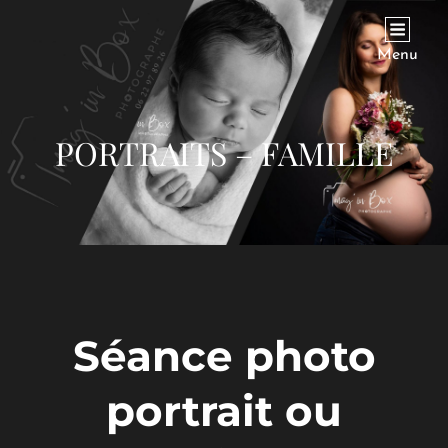
IMAG'IN BOX
Photographe
Menu
PORTRAITS – FAMILLE
Séance photo
portrait ou